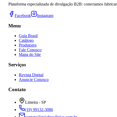
Plataforma especializada de divulgação B2B: conectamos fabricant
Facebook
Instagram
Menu
Guia Brasil
Catálogo
Produtores
Fale Conosco
Mapa do Site
Serviços
Revista Digital
Anuncie Conosco
Contato
Limeira - SP
(19) 99132-3086
contato@guiabrasiljoias.com.br