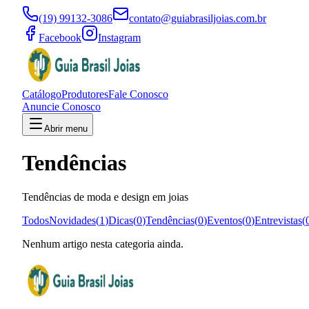
(19) 99132-3086
contato@guiabrasiljoias.com.br
Facebook
Instagram
Catálogo
Produtores
Fale Conosco
Anuncie Conosco
Abrir menu
Tendências
Tendências de moda e design em joias
Todos
Novidades
(
1
)
Dicas
(
0
)
Tendências
(
0
)
Eventos
(
0
)
Entrevistas
(
Nenhum artigo nesta categoria ainda.