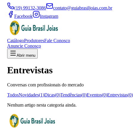
(19) 99132-3086
contato@guiabrasiljoias.com.br
Facebook
Instagram
Catálogo
Produtores
Fale Conosco
Anuncie Conosco
Abrir menu
Entrevistas
Conversas com profissionais do mercado
Todos
Novidades
(
1
)
Dicas
(
0
)
Tendências
(
0
)
Eventos
(
0
)
Entrevistas
(
0
)
Nenhum artigo nesta categoria ainda.