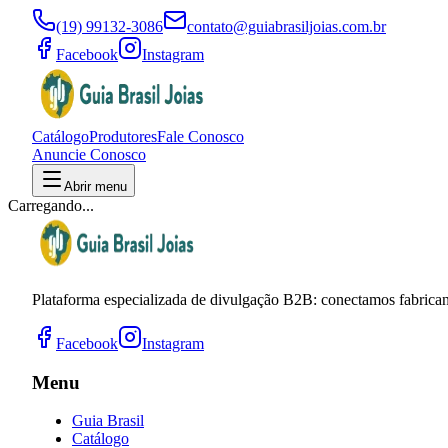
(19) 99132-3086
contato@guiabrasiljoias.com.br
Facebook
Instagram
Catálogo
Produtores
Fale Conosco
Anuncie Conosco
Abrir menu
Carregando...
Plataforma especializada de divulgação B2B: conectamos fabricant
Facebook
Instagram
Menu
Guia Brasil
Catálogo