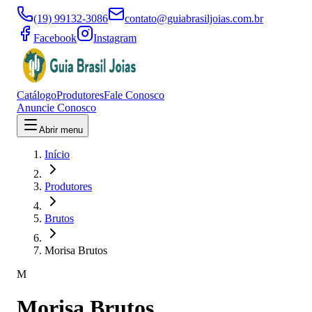
(19) 99132-3086
contato@guiabrasiljoias.com.br
Facebook
Instagram
Catálogo
Produtores
Fale Conosco
Anuncie Conosco
Abrir menu
Início
Produtores
Brutos
Morisa Brutos
M
Morisa Brutos