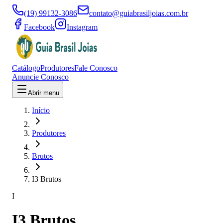
(19) 99132-3086
contato@guiabrasiljoias.com.br
Facebook
Instagram
Catálogo
Produtores
Fale Conosco
Anuncie Conosco
Abrir menu
Início
Produtores
Brutos
I3 Brutos
I
I3 Brutos