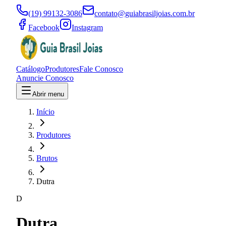
(19) 99132-3086
contato@guiabrasiljoias.com.br
Facebook
Instagram
Catálogo
Produtores
Fale Conosco
Anuncie Conosco
Abrir menu
Início
Produtores
Brutos
Dutra
D
Dutra