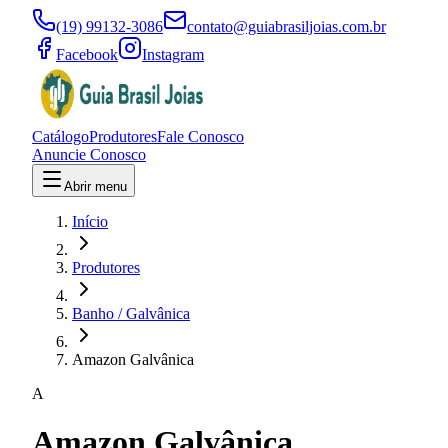
(19) 99132-3086
contato@guiabrasiljoias.com.br
Facebook
Instagram
Catálogo
Produtores
Fale Conosco
Anuncie Conosco
Abrir menu
Início
Produtores
Banho / Galvânica
Amazon Galvânica
A
Amazon Galvânica